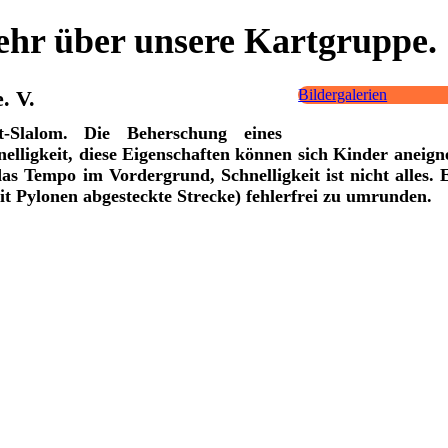
ehr über unsere Kartgruppe.
. V.
Bildergalerien
t-Slalom. Die Beherschung eines
elligkeit, diese Eigenschaften können sich Kinder aneign
as Tempo im Vordergrund, Schnelligkeit ist nicht alles. 
it Pylonen abgesteckte Strecke) fehlerfrei zu umrunden.