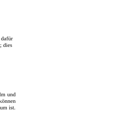
 dafür
; dies
elm und
 können
um ist.