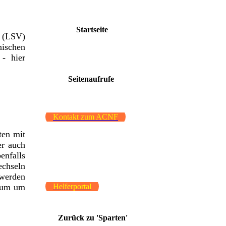
Startseite
. (LSV)
ischen
 - hier
Seitenaufrufe
Kontakt zum ACNF
ten mit
er auch
enfalls
echseln
werden
Helferportal
Raum um
Zurück zu 'Sparten'