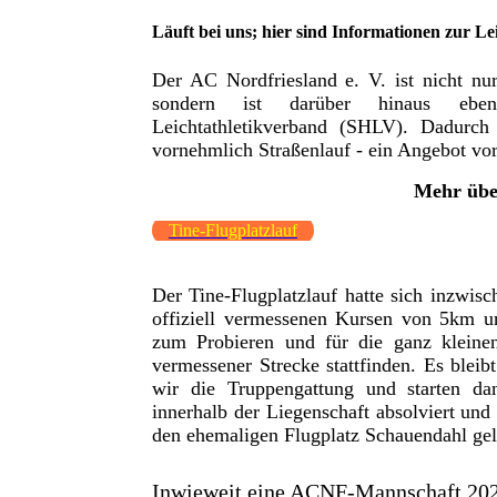
Läuft bei uns; hier sind Informationen zur Lei
Der AC Nordfriesland e. V. ist nicht nu
sondern ist darüber hinaus ebenfa
Leichtathletikverband (SHLV). Dadurch 
vornehmlich Straßenlauf - ein Angebot vor
Mehr über
Tine-Flugplatzlauf
Der Tine-Flugplatzlauf hatte sich inzwisc
offiziell vermessenen Kursen von 5km u
zum Probieren und für die ganz kleine
vermessener Strecke stattfinden. Es ble
wir die Truppengattung und starten da
innerhalb der Liegenschaft absolviert u
den ehemaligen Flugplatz Schauendahl gel
Inwieweit eine ACNF-Mannschaft 2026 